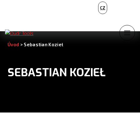
PL
CZ
NL
Úvod
>
Sebastian Kozieł
SEBASTIAN KOZIEŁ