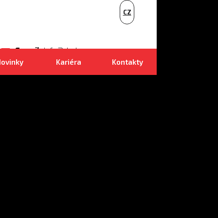
PL
CZ
NL
E-mail
info@dudr.cz
ovinky
Kariéra
Kontakty