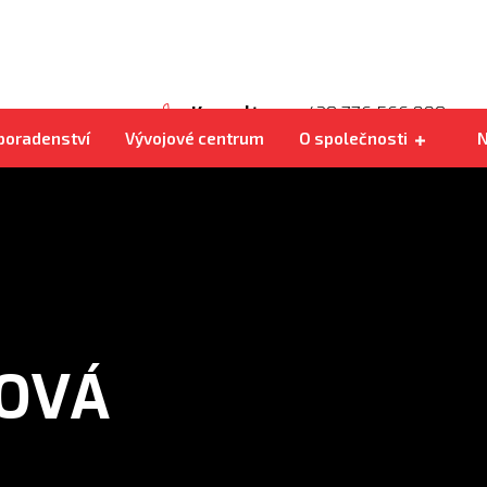
Vlastní rozvoz
Kohlbacher Shark 200
U nás je dobře
Konzultace
+420 776 566 890
 poradenství
Vývojové centrum
O společnosti
N
OVÁ