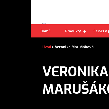
Oboustranné kmenové pilové pásy
Domů
Produkty
Servis a
Úvod
>
Veronika Marušáková
VERONIKA
MARUŠÁK