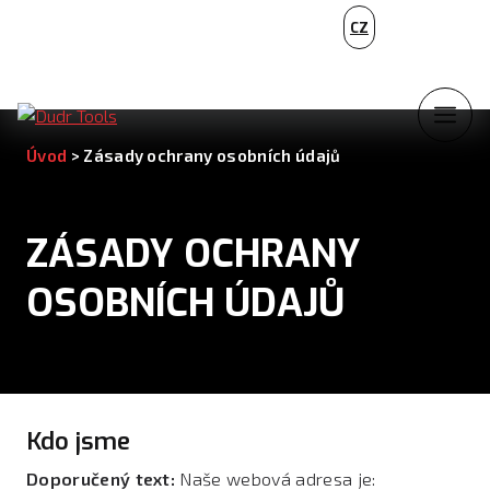
PL
CZ
NL
Úvod
>
Zásady ochrany osobních údajů
ZÁSADY OCHRANY
OSOBNÍCH ÚDAJŮ
Kdo jsme
Doporučený text:
Naše webová adresa je: